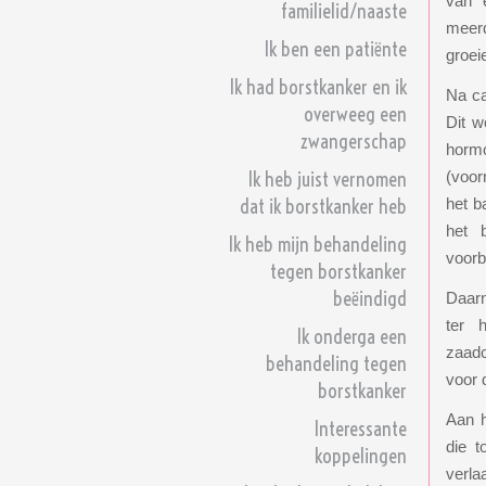
van 
familielid/naaste
meerd
Ik ben een patiënte
groei
Ik had borstkanker en ik
Na ca
overweeg een
Dit w
zwangerschap
hormo
Ik heb juist vernomen
(voor
dat ik borstkanker heb
het b
het 
Ik heb mijn behandeling
voorb
tegen borstkanker
beëindigd
Daarn
ter 
Ik onderga een
zaadc
behandeling tegen
voor 
borstkanker
Aan h
Interessante
die t
koppelingen
verla