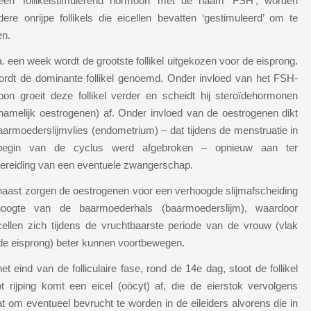
een ‘follikelstimulerend hormoon’ met de naam ‘FSH’, worden
ere onrijpe follikels die eicellen bevatten ‘gestimuleerd’ om te
en.
. een week wordt de grootste follikel uitgekozen voor de eisprong.
ordt de dominante follikel genoemd. Onder invloed van het FSH-
on groeit deze follikel verder en scheidt hij steroïdehormonen
namelijk oestrogenen) af. Onder invloed van de oestrogenen dikt
aarmoederslijmvlies (endometrium) – dat tijdens de menstruatie in
begin van de cyclus werd afgebroken – opnieuw aan ter
ereiding van een eventuele zwangerschap.
aast zorgen de oestrogenen voor een verhoogde slijmafscheiding
hoogte van de baarmoederhals (baarmoederslijm), waardoor
ellen zich tijdens de vruchtbaarste periode van de vrouw (vlak
de eisprong) beter kunnen voortbewegen.
et eind van de folliculaire fase, rond de 14e dag, stoot de follikel
ot rijping komt een eicel (oöcyt) af, die de eierstok vervolgens
at om eventueel bevrucht te worden in de eileiders alvorens die in