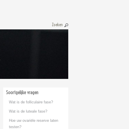
Zoeken:
Soortgelijke vragen
Wat is de folliculaire fase?
Wat is de luteale fase?
Hoe uw ovariële reserve laten
testen?