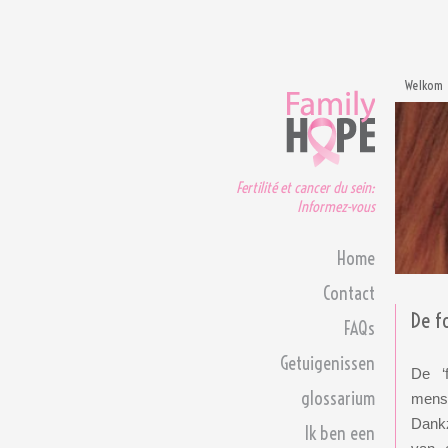
Welkom
Fertilité et cancer du sein:
Informez-vous
Home
Contact
De fo
FAQs
Getuigenissen
De ‘
glossarium
menst
Dankz
Ik ben een