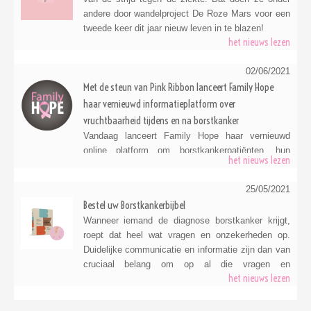
andere door wandelproject De Roze Mars voor een
tweede keer dit jaar nieuw leven in te blazen!
het nieuws lezen
02/06/2021
Met de steun van Pink Ribbon lanceert Family Hope
haar vernieuwd informatieplatform over
vruchtbaarheid tijdens en na borstkanker
Vandaag lanceert Family Hope haar vernieuwd
online platform om borstkankerpatiënten, hun
het nieuws lezen
naasten en artsen geactualiseerde informatie te
verschaffen over vruchtbaarheid voor, tijdens en na
25/05/2021
een borstkankerbehandeling. De ontwikkeling van
Bestel uw Borstkankerbijbel
dit informatieplatform werd mogelijk gemaakt door
Wanneer iemand de diagnose borstkanker krijgt,
de steun van het Pink Ribbon Fonds in de schoot
roept dat heel wat vragen en onzekerheden op.
van de Koning Boudewijnstichting. Het online
Duidelijke communicatie en informatie zijn dan van
platform Family Hope werd samengesteld door
cruciaal belang om op al die vragen en
Belgische topartsen die borstkanker bestrijden en
het nieuws lezen
onzekerheden een antwoord te krijgen. De
de levenskwaliteit
Borstkankerbijbel van Barbara Debusschere en
Lieve Blancquaert kan u daarbij helpen.