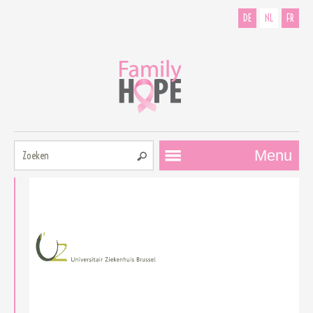
DE
NL
FR
Zoeken:
Menu