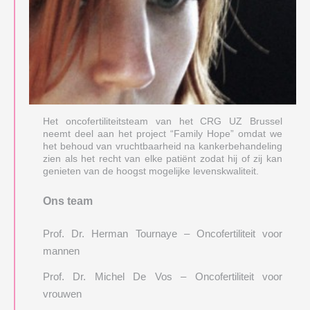
Het oncofertiliteitsteam van het CRG UZ Brussel
neemt deel aan het project “Family Hope” omdat we
het behoud van vruchtbaarheid na kankerbehandeling
zien als het recht van elke patiënt zodat hij of zij kan
genieten van de hoogst mogelijke levenskwaliteit.
Ons team
Dankwoord
Hoe kunnen wij u
Prof. Dr. Herman Tournaye – Oncofertiliteit voor
mannen
helpen?
Prof. Dr. Michel De Vos – Oncofertiliteit voor
Medewerkers
vrouwen