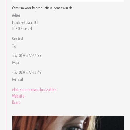
Centrum voor Reproductieve geneeskunde
Adres
Laarbeeklaan, 101
1090 Brussel
Contact
Tel
+32 (0)2 477 66 99
Fax
+32 (0)2 477 66 49
Email
ellen.vanmoer@uzbrussel.be
Website
Kaart