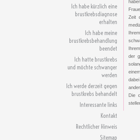
haben
Ich habe kürzlich eine
Fraue
brustkrebsdiagnose
Zeit 
erhalten
mediz
Ich habe meine
Ihrem
brustkrebsbehandlung
schwa
beendet
Ihrem
der g
Ich hatte brustkrebs
solan
und möchte schwanger
einem
werden
dabei
Ich werde derzeit gegen
ander
brustkrebs behandelt
Die d
stell
Interessante links
Kontakt
Rechtlicher Hinweis
Sitemap