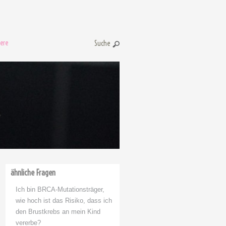
ere
Suche:
ähnliche Fragen
Ich bin BRCA-Mutationsträger,
wie hoch ist das Risiko, dass ich
den Brustkrebs an mein Kind
vererbe?