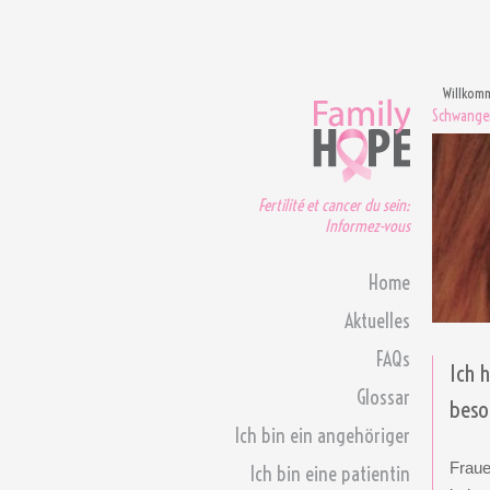
Willkom
Schwange
Fertilité et cancer du sein:
Informez-vous
Home
Aktuelles
FAQs
Ich 
Glossar
beso
Ich bin ein angehöriger
Frau
Ich bin eine patientin