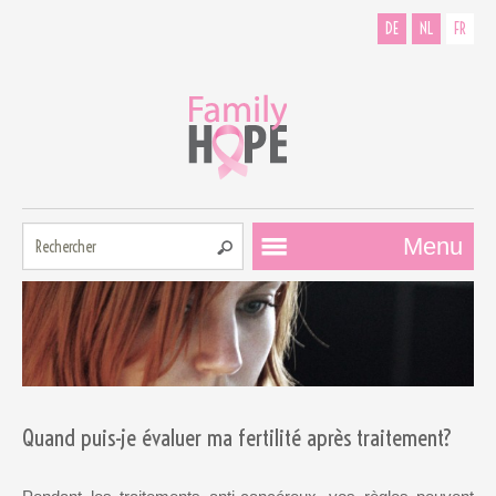
DE
NL
FR
Rechercher:
Menu
Comment
pouvons-nous
Quand puis-je évaluer ma fertilité après traitement?
vous aider?
Contributeurs