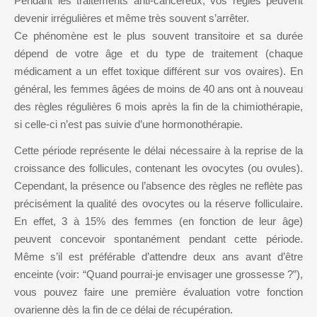
Pendant les traitements anti-cancéreux, vos règles peuvent
devenir irrégulières et même très souvent s’arrêter.
Qui sommes-
Ce phénomène est le plus souvent transitoire et sa durée
nous?
dépend de votre âge et du type de traitement (chaque
AMH
médicament a un effet toxique différent sur vos ovaires). En
Remerciements
général, les femmes âgées de moins de 40 ans ont à nouveau
cycle menstruel
des règles régulières 6 mois après la fin de la chimiothérapie,
si celle-ci n’est pas suivie d’une hormonothérapie.
defaillance
ovarienne
Cette période représente le délai nécessaire à la reprise de la
croissance des follicules, contenant les ovocytes (ou ovules).
défaillance
Cependant, la présence ou l’absence des règles ne reflète pas
ovarienne précoce
précisément la qualité des ovocytes ou la réserve folliculaire.
En effet, 3 à 15% des femmes (en fonction de leur âge)
diagnostic
peuvent concevoir spontanément pendant cette période.
génétique
Même s’il est préférable d’attendre deux ans avant d’être
préimplantatoire
enceinte (voir: “Quand pourrai-je envisager une grossesse ?”),
vous pouvez faire une première évaluation votre fonction
gène BRCA
ovarienne dès la fin de ce délai de récupération.