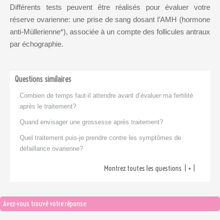
Hormone
Différents tests peuvent être réalisés pour évaluer votre
Lutéinisante
réserve ovarienne: une prise de sang dosant l’AMH (hormone
anti-Müllerienne*), associée à un compte des follicules antraux
insuffisance
par échographie.
ovarienne
malformation
Questions similaires
congénitale
Combien de temps faut-il attendre avant d’évaluer ma fertilité
après le traitement?
mammographie
Quand envisager une grossesse après traitement?
réserve ovarienne
Quel traitement puis-je prendre contre les symptômes de
trompes de fallope
défaillance ovarienne?
Montrez toutes les questions
Avez-vous trouvé votre réponse