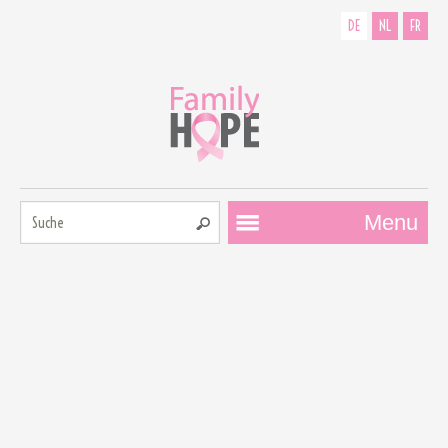
DE
NL
FR
Suche:
Menu