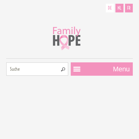
DE
NL
FR
Suche:
Menu