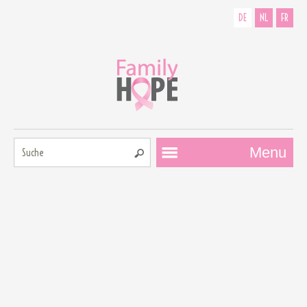
DE
NL
FR
Suche:
Menu