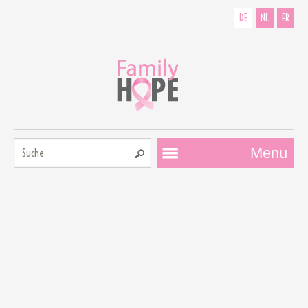
DE
NL
FR
Suche:
Menu