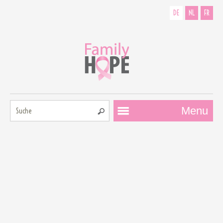
DE
NL
FR
Suche:
Menu