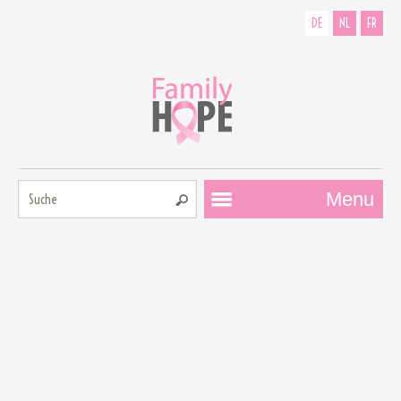
DE
NL
FR
Suche:
Menu