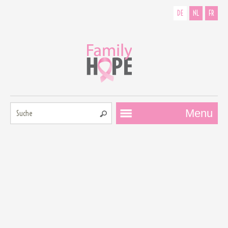
DE
NL
FR
Suche:
Menu