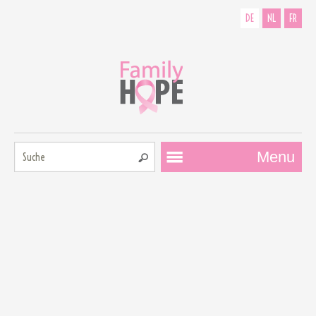
DE
NL
FR
Suche:
Menu