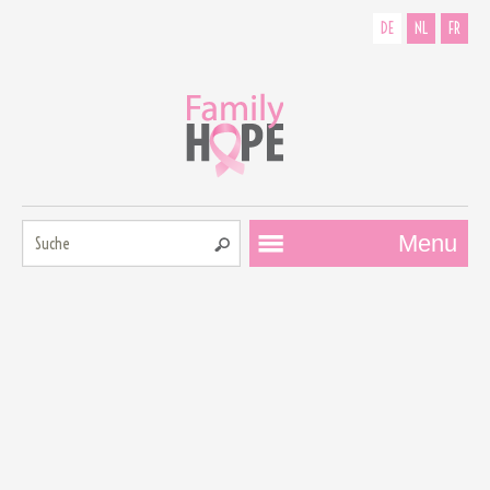
DE
NL
FR
Suche:
Menu