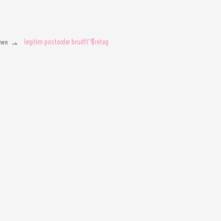
legitim postorder brudfГ¶retag
men