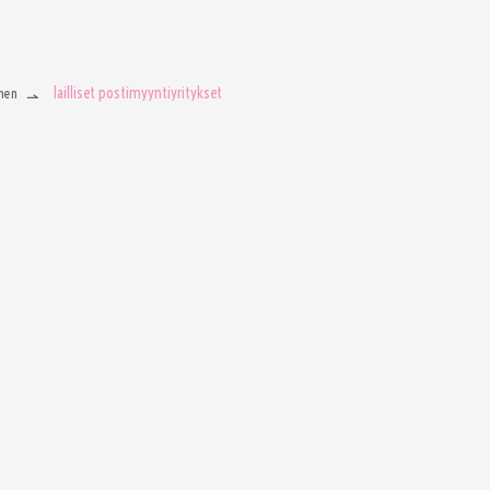
lailliset postimyyntiyritykset
men