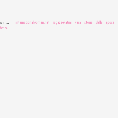
internationalwomen.net ragazze-latini vera storia della sposa 
men
ndenza