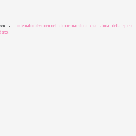
internationalwomen.net donne-macedoni vera storia della sposa 
men
ndenza