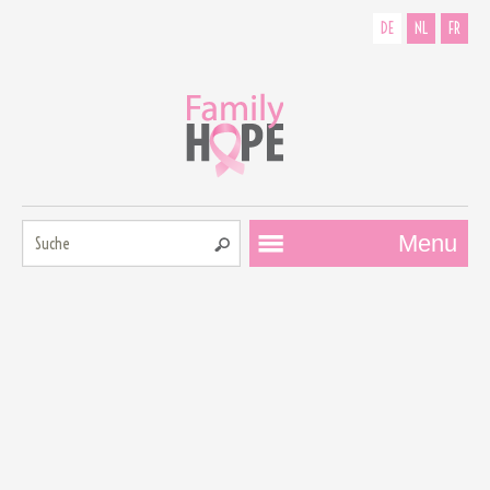
DE
NL
FR
Suche:
Menu