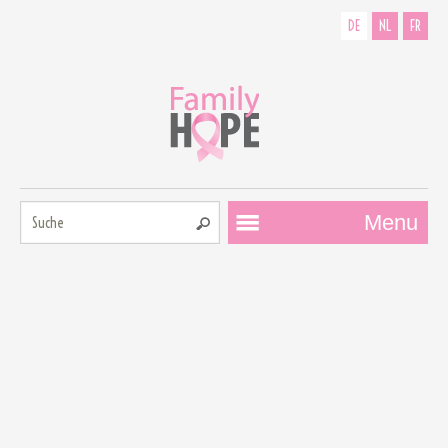
DE
NL
FR
Suche:
Menu