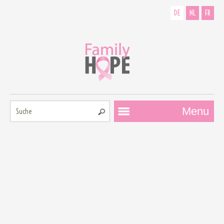
DE
NL
FR
Suche:
Menu