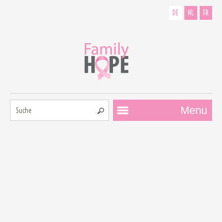
DE
NL
FR
Suche:
Menu