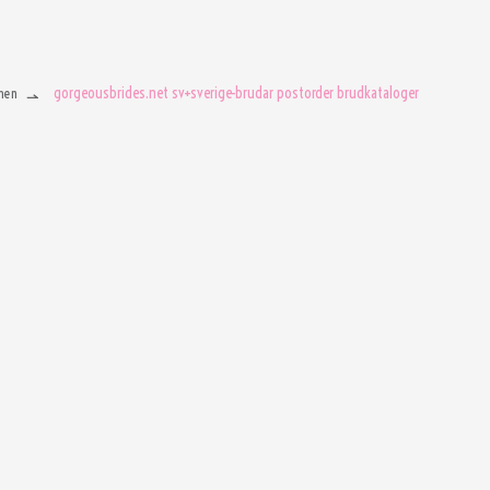
gorgeousbrides.net sv+sverige-brudar postorder brudkataloger
men