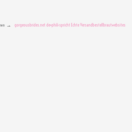
gorgeousbrides.net de+phili-spricht Echte Versandbestellbrautwebsites
men