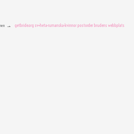
getbride.org sv+heta-rumanska-kvinnor postorder brudens webbplats
men