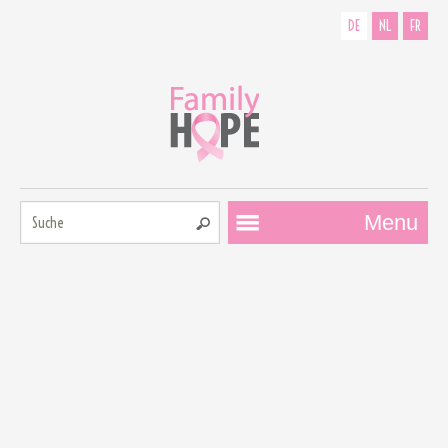
DE
NL
FR
Suche:
Menu