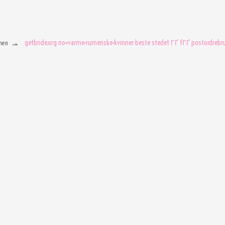
getbride.org no+varme-rumenske-kvinner beste stedet ГҐ fГҐ postordrebr
men