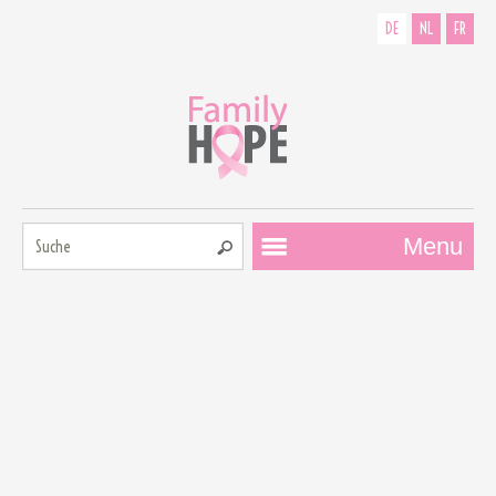
DE
NL
FR
Suche:
Menu