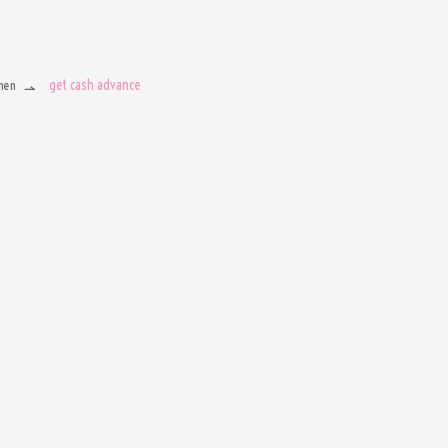
get cash advance
men