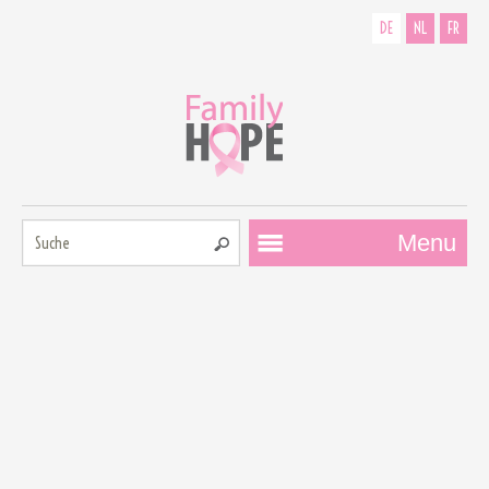
DE
NL
FR
Suche:
Menu