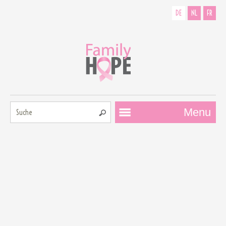
DE
NL
FR
Suche:
Menu