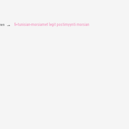
fi+tunisian-morsiamet legit postimyynti morsian
men