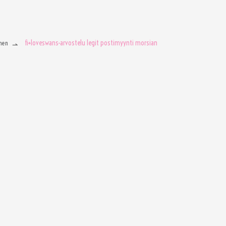
fi+loveswans-arvostelu legit postimyynti morsian
men