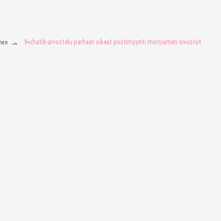
fi+chatib-arvostelu parhaat oikeat postimyynti morsiamen sivustot
men