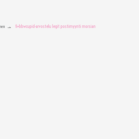
fi+bbwcupid-arvostelu legit postimyynti morsian
men