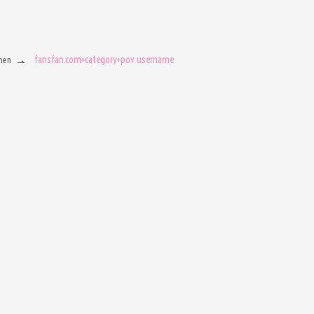
fansfan.com+category+pov username
men