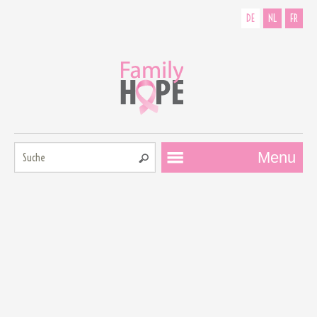
DE
NL
FR
Suche:
Menu