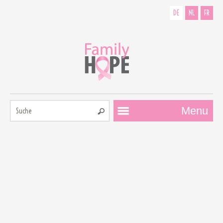
DE
NL
FR
Suche:
Menu