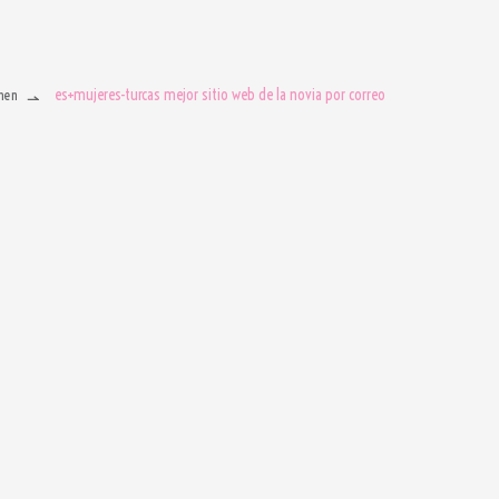
es+mujeres-turcas mejor sitio web de la novia por correo
men