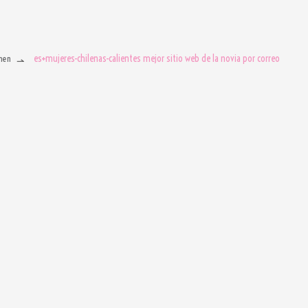
es+mujeres-chilenas-calientes mejor sitio web de la novia por correo
men