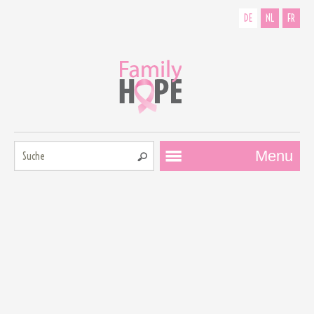
DE
NL
FR
Suche:
Menu