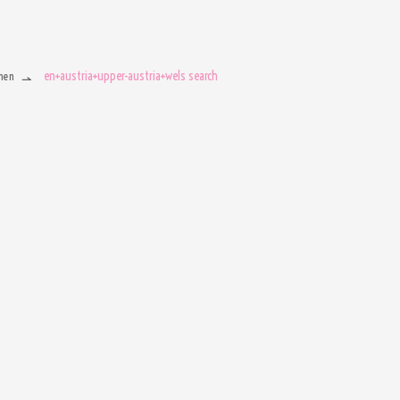
en+austria+upper-austria+wels search
men