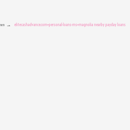
elitecashadvance.com+personal-loans-ms+magnolia nearby payday loans
men