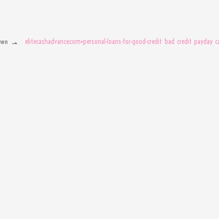
elitecashadvance.com+personal-loans-for-good-credit bad credit payday c
men