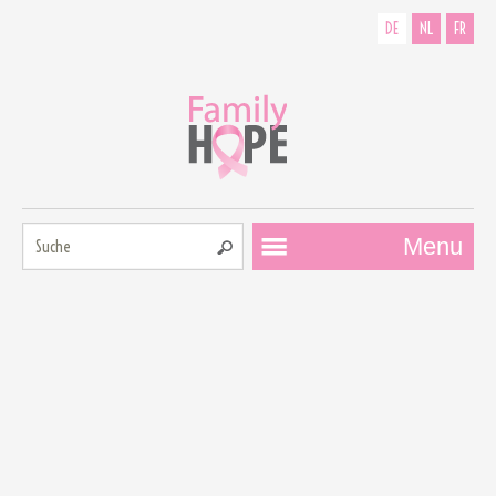
DE
NL
FR
Suche:
Menu