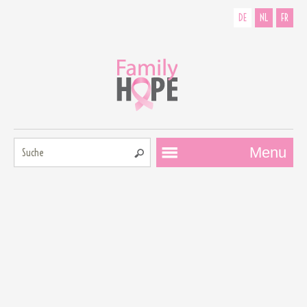
DE
NL
FR
Suche:
Menu