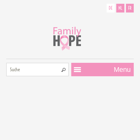
DE
NL
FR
Suche:
Menu