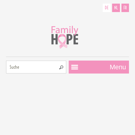
DE
NL
FR
Suche:
Menu