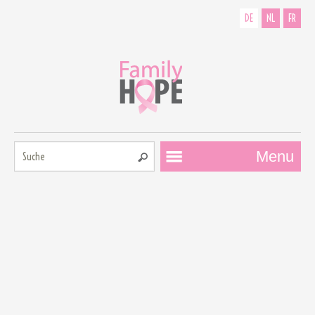
DE
NL
FR
Suche:
Menu