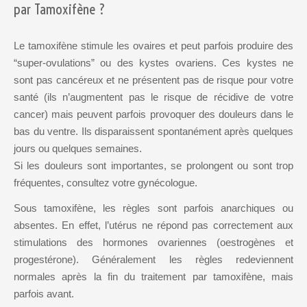
par Tamoxifène ?
Qui sommes-
nous?
Le tamoxifène stimule les ovaires et peut parfois produire des
“super-ovulations” ou des kystes ovariens. Ces kystes ne
AMH
Remerciements
sont pas cancéreux et ne présentent pas de risque pour votre
cycle menstruel
santé (ils n’augmentent pas le risque de récidive de votre
cancer) mais peuvent parfois provoquer des douleurs dans le
defaillance
bas du ventre. Ils disparaissent spontanément après quelques
ovarienne
jours ou quelques semaines.
Si les douleurs sont importantes, se prolongent ou sont trop
défaillance
fréquentes, consultez votre gynécologue.
ovarienne précoce
Sous tamoxifène, les règles sont parfois anarchiques ou
diagnostic
absentes. En effet, l’utérus ne répond pas correctement aux
génétique
stimulations des hormones ovariennes (oestrogènes et
préimplantatoire
progestérone). Généralement les règles redeviennent
normales après la fin du traitement par tamoxifène, mais
gène BRCA
parfois avant.