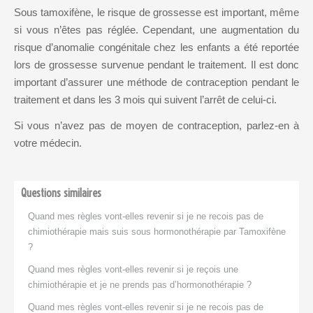
Hormone
Sous tamoxifène, le risque de grossesse est important, même
Lutéinisante
si vous n’êtes pas réglée. Cependant, une augmentation du
risque d’anomalie congénitale chez les enfants a été reportée
insuffisance
lors de grossesse survenue pendant le traitement. Il est donc
ovarienne
important d’assurer une méthode de contraception pendant le
traitement et dans les 3 mois qui suivent l’arrêt de celui-ci.
malformation
congénitale
Si vous n’avez pas de moyen de contraception, parlez-en à
votre médecin.
mammographie
réserve ovarienne
Questions similaires
trompes de fallope
Quand mes règles vont-elles revenir si je ne recois pas de
chimiothérapie mais suis sous hormonothérapie par Tamoxifène
?
Quand mes règles vont-elles revenir si je reçois une
chimiothérapie et je ne prends pas d’hormonothérapie ?
Quand mes règles vont-elles revenir si je ne recois pas de